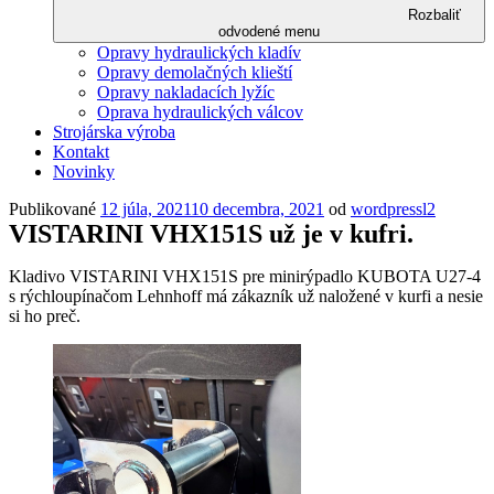
Rozbaliť
odvodené menu
Opravy hydraulických kladív
Opravy demolačných klieští
Opravy nakladacích lyžíc
Oprava hydraulických válcov
Strojárska výroba
Kontakt
Novinky
Publikované
12 júla, 2021
10 decembra, 2021
od
wordpressl2
VISTARINI VHX151S už je v kufri.
Kladivo VISTARINI VHX151S pre minirýpadlo KUBOTA U27-4
s rýchloupínačom Lehnhoff má zákazník už naložené v kurfi a nesie
si ho preč.