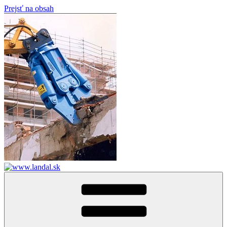
Prejsť na obsah
www.landal.sk
demolition tools