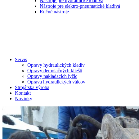
Nástroje pre hydraulické kladivá
Nástroje pre elektro-pneumatické kladivá
Ručné nástroje
Servis
Opravy hydraulických kladív
Opravy demolačných klieští
Opravy nakladacích lyžíc
Oprava hydraulických válcov
Strojárska výroba
Kontakt
Novinky