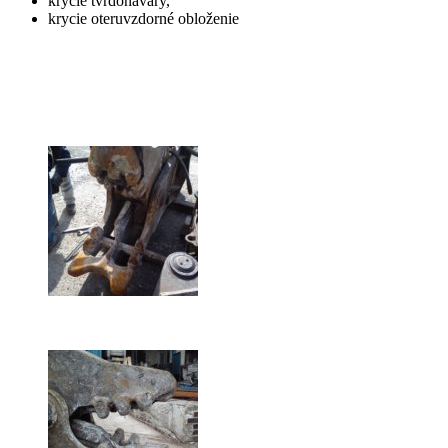
krycie tvrdonávary,
krycie oteruvzdorné obloženie