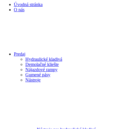
Úvodná stránka
O nás
Predaj
Hydraulické kladivá
Demolačné kliešte
Nájazdové rampy
Gumené pásy
Nástroje