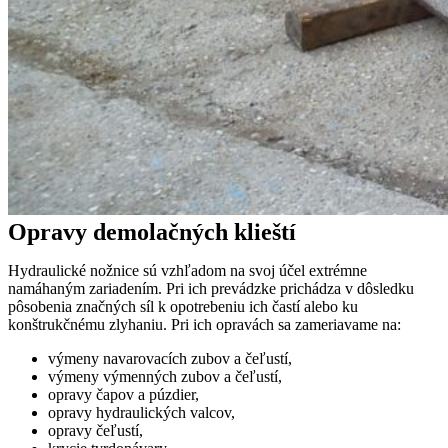
Opravy demolačných klieští
Hydraulické nožnice sú vzhľadom na svoj účel extrémne
namáhaným zariadením. Pri ich prevádzke prichádza v dôsledku
pôsobenia značných síl k opotrebeniu ich častí alebo ku
konštrukčnému zlyhaniu. Pri ich opravách sa zameriavame na:
výmeny navarovacích zubov a čeľustí,
výmeny výmenných zubov a čeľustí,
opravy čapov a púzdier,
opravy hydraulických valcov,
opravy čeľustí,